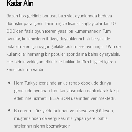
Kadar Alın
Bazen hoş geldiniz bonusu, bazı slot oyunlarında bedava
dönüşler para içerir. Tanınmış ve lisanslı sağlayıcılardan 10.
000’den fazla oyun içeren yasal bir kumarhanedir. Tüm
oyunlar, kullanıcıların ihtiyaç duyduklarını hızlı bir şekilde
bulabilmeleri için uygun şekilde bölümlere ayrılmıştır. 1Win de
kullanıcılar herhangi bir popüler spor dalına bahis oynayabilir.
Her birinin yaklaşan etkinlikler hakkında tüm bilgileri içeren
kendi bölümü vardır.
Hem Türkiye içerisinde ankle rehab ebook de dünya
genelinde oynanan tüm karşılaşmaları canlı olarak takip
edebilme hizmeti TELEVISION üzerinden verilmektedir.
Bu durum Türkiye’de bulunan ve ülkeye vergi ödeyen,
müşterisinden de vergi kesintisi yapan yerel bahis
sitelerinin işlerini bozmaktadır.