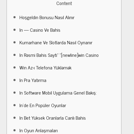
Content
Hoşgeldin Bonusu Nasıl Alınır
In — Casino Ve Bahis
Kumarhane Ve Slotlarda Nasıl Oynanır
In Rəsmi Bahis Sayti” “[newline]win Casino
Win Az-ı Telefona Yükləmək
In Pra Yatırma
In Software Mobil Uygulama Genel Bakış:
In’de En Popüler Oyunlar
In Bet Yüksek Oranlarla Canlı Bahis
In Oyun Anlaşmaları