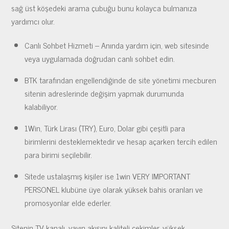
sağ üst köşedeki arama çubuğu bunu kolayca bulmanıza
yardımcı olur.
Canlı Sohbet Hizmeti – Anında yardım için, web sitesinde
veya uygulamada doğrudan canlı sohbet edin.
BTK tarafından engellendiğinde de site yönetimi mecburen
sitenin adreslerinde değişim yapmak durumunda
kalabiliyor.
1Win, Türk Lirası (TRY), Euro, Dolar gibi çeşitli para
birimlerini desteklemektedir ve hesap açarken tercih edilen
para birimi seçilebilir.
Sitede ustalaşmış kişiler ise 1win VERY IMPORTANT
PERSONEL klubüne üye olarak yüksek bahis oranları ve
promosyonlar elde ederler.
Sitenin TV kanalı, yayın akışını kaliteli çekimler, yüksek