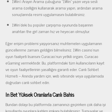
1Win’i Arayın Arama çubuğuna “1Win” yazın veya sesli
arama özelliğini kullanarak arama yapın, ardından arama
sonuçlarında resmi uygulamasını bulabilirsiniz.
1Win’deki bu popüler çarpışma oyununda başarının
anahtarı the girl zaman hız ve heyecan olmuştur.
Eğer erişim problemi yaşıyorsanız muhtemelen uygulamanın
güncellenme zamanı geldiğini bilmelisiniz. 1Win casino’nun
oyun faaliyeti lisansını Curacao’nun yetkili organı, Curacao
eGaming vermektedir. Bu, platformdaki tüm kullanıcıların kayıt
ve oyun faaliyetlerinin yasallığını garanti eder. Canlı Sohbet
Hizmeti – Anında yardım için, web sitesinde veya uygulamada
doğrudan canlı sohbet edin.
In Bet Yüksek Oranlarla Canlı Bahis
Bundan dolayı bu platformda zamanınızı geçirirken çok daha iyi
koşullarda oyunlara katılım imkanı bulabilirsiniz. Turnuvalar ve