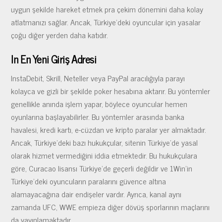
uygun şekilde hareket etmek pra çekim dönemini daha kolay
atlatmanızı sağlar. Ancak, Türkiye’deki oyuncular için yasalar
çoğu diğer yerden daha katıdır.
In En Yeni Giriş Adresi
InstaDebit, Skrill, Neteller veya PayPal aracılığıyla parayı
kolayca ve gizli bir şekilde poker hesabına aktarır. Bu yöntemler
genellikle anında işlem yapar, böylece oyuncular hemen
oyunlarına başlayabilirler. Bu yöntemler arasında banka
havalesi, kredi kartı, e-cüzdan ve kripto paralar yer almaktadır.
Ancak, Türkiye’deki bazı hukukçular, sitenin Türkiye’de yasal
olarak hizmet vermediğini iddia etmektedir. Bu hukukçulara
göre, Curacao lisansı Türkiye’de geçerli değildir ve 1Win’in
Türkiye’deki oyuncuların paralarını güvence altına
alamayacağına dair endişeler vardır. Ayrıca, kanal aynı
zamanda UFC, WWE empieza diğer dövüş sporlarının maçlarını
da yayınlamaktadır.