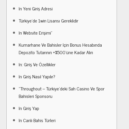
In Yeni Giriş Adresi
Türkiye’de 1win Lisansı Gereklidir
In Website Erişimi”
Kumarhane Ve Bahisler Için Bonus Hesabında
Depozito Tutarının +%500’üne Kadar Alın
In: Giriş Ve Özellikler
In Giriş Nasıl Yapılır?
“Throughout – Türkiye’deki Sah Casino Ve Spor
Bahisleri Sponsoru
In Giriş Yap
In Canlı Bahis Türleri