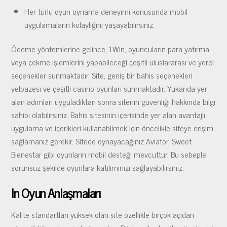
Her türlü oyun oynama deneyimi konusunda mobil
uygulamaların kolaylığını yaşayabilirsiniz.
Ödeme yöntemlerine gelince, 1Win, oyuncuların para yatırma
veya çekme işlemlerini yapabileceği çeşitli uluslararası ve yerel
seçenekler sunmaktadır. Site, geniş bir bahis seçenekleri
yelpazesi ve çeşitli casino oyunları sunmaktadır. Yukarıda yer
alan adımları uyguladıktan sonra sitenin güvenliği hakkında bilgi
sahibi olabilirsiniz. Bahis sitesinin içerisinde yer alan avantajlı
uygulama ve içerikleri kullanabilmek için öncelikle siteye erişim
sağlamanız gerekir. Sitede oynayacağınız Aviator, Sweet
Bienestar gibi oyunların mobil desteği mevcuttur. Bu sebeple
sorunsuz şekilde oyunlara katılımınızı sağlayabilirsiniz.
In Oyun Anlaşmaları
Kalite standartları yüksek olan site özellikle birçok açıdan