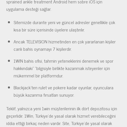
sprained ankle treatment Android hem sobre iOS için
uygulama desteği sağlar.
Sitemizde durante yeni ve güncel adresler genellikle çok
kısa bir süre içerisinde üyelere ulaştırılır.
Ancak TELEVISION hizmetinden en çok yararlanan kişiler
canlı bahis oynamayı 7 kişilerdir.
1WIN bahis ofisi, tahmin yeteneklerini denemek ve spor
hakkındaki” “bilgisiyle birlikte kazanmak isteyenler için
mükemmel bir platformdur.
Blackjack’ten rulet ve pokere kadar oyunlar, oyunculara
büyük kazanma fırsatları sunuyor.
Teklif, yalnızca yeni 1win müşterilerinin ilk dört depozitosu için
geçerlidir. 1Win, Türkiye’de yasal olarak hizmet verebileceğini
iddia ettiği birkaç neden vardır. Site, Türkiye’de yasal olarak