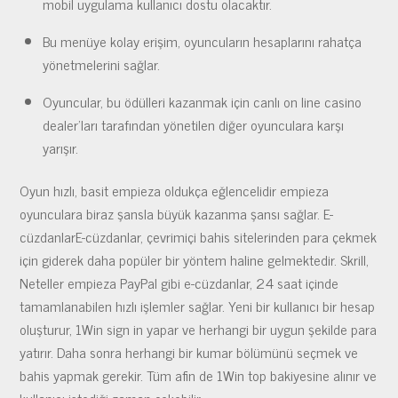
mobil uygulama kullanıcı dostu olacaktır.
Bu menüye kolay erişim, oyuncuların hesaplarını rahatça
yönetmelerini sağlar.
Oyuncular, bu ödülleri kazanmak için canlı on line casino
dealer’ları tarafından yönetilen diğer oyunculara karşı
yarışır.
Oyun hızlı, basit empieza oldukça eğlencelidir empieza
oyunculara biraz şansla büyük kazanma şansı sağlar. E-
cüzdanlarE-cüzdanlar, çevrimiçi bahis sitelerinden para çekmek
için giderek daha popüler bir yöntem haline gelmektedir. Skrill,
Neteller empieza PayPal gibi e-cüzdanlar, 24 saat içinde
tamamlanabilen hızlı işlemler sağlar. Yeni bir kullanıcı bir hesap
oluşturur, 1Win sign in yapar ve herhangi bir uygun şekilde para
yatırır. Daha sonra herhangi bir kumar bölümünü seçmek ve
bahis yapmak gerekir. Tüm afin de 1Win top bakiyesine alınır ve