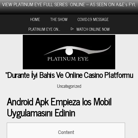
Skip
VIEW PLATINUM EYE FULL SERIES ONLINE – AS SEEN ON A&E’s FYI,
to
content
HOME
THE SHOW
COVID-19 MESSAGE
PLATINUM EYE ON…
WATCH ONLINE NOW
“Durante İyi Bahis Ve Online Casino Platformu
Uncategorized
Android Apk Empieza Ios Mobil
Uygulamasını Edinin
Content