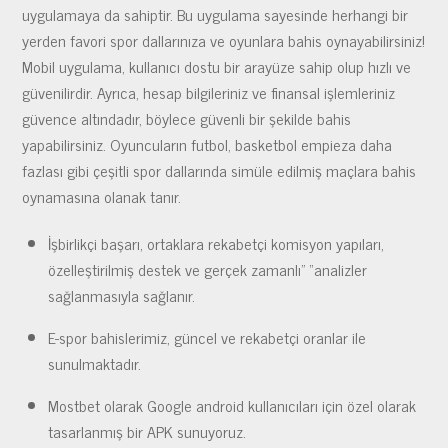
uygulamaya da sahiptir. Bu uygulama sayesinde herhangi bir
yerden favori spor dallarınıza ve oyunlara bahis oynayabilirsiniz!
Mobil uygulama, kullanıcı dostu bir arayüze sahip olup hızlı ve
güvenilirdir. Ayrıca, hesap bilgileriniz ve finansal işlemleriniz
güvence altındadır, böylece güvenli bir şekilde bahis
yapabilirsiniz. Oyuncuların futbol, basketbol empieza daha
fazlası gibi çeşitli spor dallarında simüle edilmiş maçlara bahis
oynamasına olanak tanır.
İşbirlikçi başarı, ortaklara rekabetçi komisyon yapıları,
özelleştirilmiş destek ve gerçek zamanlı” “analizler
sağlanmasıyla sağlanır.
E-spor bahislerimiz, güncel ve rekabetçi oranlar ile
sunulmaktadır.
Mostbet olarak Google android kullanıcıları için özel olarak
tasarlanmış bir APK sunuyoruz.