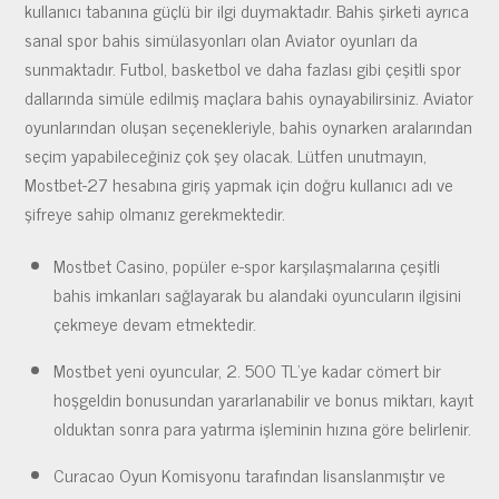
kullanıcı tabanına güçlü bir ilgi duymaktadır. Bahis şirketi ayrıca
sanal spor bahis simülasyonları olan Aviator oyunları da
sunmaktadır. Futbol, basketbol ve daha fazlası gibi çeşitli spor
dallarında simüle edilmiş maçlara bahis oynayabilirsiniz. Aviator
oyunlarından oluşan seçenekleriyle, bahis oynarken aralarından
seçim yapabileceğiniz çok şey olacak. Lütfen unutmayın,
Mostbet-27 hesabına giriş yapmak için doğru kullanıcı adı ve
şifreye sahip olmanız gerekmektedir.
Mostbet Casino, popüler e-spor karşılaşmalarına çeşitli
bahis imkanları sağlayarak bu alandaki oyuncuların ilgisini
çekmeye devam etmektedir.
Mostbet yeni oyuncular, 2. 500 TL’ye kadar cömert bir
hoşgeldin bonusundan yararlanabilir ve bonus miktarı, kayıt
olduktan sonra para yatırma işleminin hızına göre belirlenir.
Curacao Oyun Komisyonu tarafından lisanslanmıştır ve