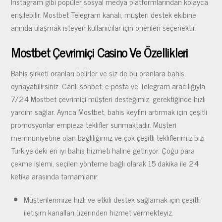
Instagram gibi popüler sosyal medya platformlarından kolayca
erişilebilir. Mostbet Telegram kanalı, müşteri destek ekibine
anında ulaşmak isteyen kullanıcılar için önerilen seçenektir.
Mostbet Çevrimiçi Casino Ve Özellikleri
Bahis şirketi oranları belirler ve siz de bu oranlara bahis
oynayabilirsiniz. Canlı sohbet, e-posta ve Telegram aracılığıyla
7/24 Mostbet çevrimiçi müşteri desteğimiz, gerektiğinde hızlı
yardım sağlar. Ayrıca Mostbet, bahis keyfini artırmak için çeşitli
promosyonlar empieza teklifler sunmaktadır. Müşteri
memnuniyetine olan bağlılığımız ve çok çeşitli tekliflerimiz bizi
Türkiye’deki en iyi bahis hizmeti haline getiriyor. Çoğu para
çekme işlemi, seçilen yönteme bağlı olarak 15 dakika ile 24
ketika arasında tamamlanır.
Müşterilerimize hızlı ve etkili destek sağlamak için çeşitli
iletişim kanalları üzerinden hizmet vermekteyiz.