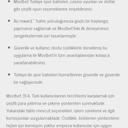
Mostbet Turkiye spor bahisleri, casino oyunları ve slotlar
gibi çeşitli oyun seçeneklerine erişebilirsiniz.
Bu reward,” “bahis yolculuğunuza güçlü bir başlangıç
yapmanızı sağlamak ve Mostbet’teki ilk deneyiminizi
zenginleştirmek için tasarlanmıştır.
Güvenlik ve kullanıcı dostu özelliklerle donatılmış bu
uygulama ile Mostbet’in tüm avantajlarından kolayca
yararlanabilirsiniz.
Türkiye’de spor bahisleri hizmetlerinin güvenilir ve güvenilir
bir sağlayıcısıdır.
Mostbet 314, Türk kullanıcılarının tercihlerini karşılamak için
çeşitli para yatırma ve çekme yöntemleri sunmaktadır.
Yukarıdaki tablo mevcut seçenekleri, işlem sürelerini ve ilgili
komisyonları vurgulamaktadır. Özellikle, listelenen yöntemlerin
hiçbiri için komisyon yoktur empieza kullanıcılar için uygun