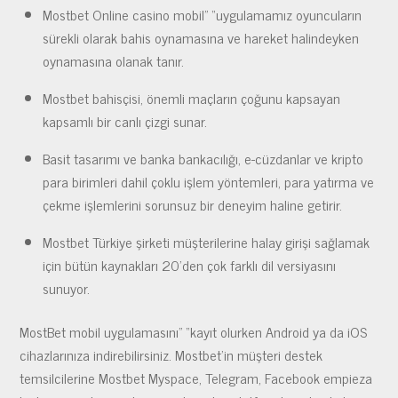
Mostbet Online casino mobil” “uygulamamız oyuncuların
sürekli olarak bahis oynamasına ve hareket halindeyken
oynamasına olanak tanır.
Mostbet bahisçisi, önemli maçların çoğunu kapsayan
kapsamlı bir canlı çizgi sunar.
Basit tasarımı ve banka bankacılığı, e-cüzdanlar ve kripto
para birimleri dahil çoklu işlem yöntemleri, para yatırma ve
çekme işlemlerini sorunsuz bir deneyim haline getirir.
Mostbet Türkiye şirketi müşterilerine halay girişi sağlamak
için bütün kaynakları 20’den çok farklı dil versiyasını
sunuyor.
MostBet mobil uygulamasını” “kayıt olurken Android ya da iOS
cihazlarınıza indirebilirsiniz. Mostbet’in müşteri destek
temsilcilerine Mostbet Myspace, Telegram, Facebook empieza