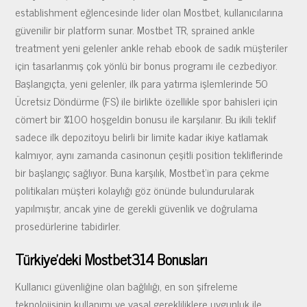
establishment eğlencesinde lider olan Mostbet, kullanıcılarına
güvenilir bir platform sunar. Mostbet TR, sprained ankle
treatment yeni gelenler ankle rehab ebook de sadık müşteriler
için tasarlanmış çok yönlü bir bonus programı ile cezbediyor.
Başlangıçta, yeni gelenler, ilk para yatırma işlemlerinde 50
Ücretsiz Döndürme (FS) ile birlikte özellikle spor bahisleri için
cömert bir %100 hoşgeldin bonusu ile karşılanır. Bu ikili teklif
sadece ilk depozitoyu belirli bir limite kadar ikiye katlamak
kalmıyor, aynı zamanda casinonun çeşitli position tekliflerinde
bir başlangıç sağlıyor. Buna karşılık, Mostbet’in para çekme
politikaları müşteri kolaylığı göz önünde bulundurularak
yapılmıştır, ancak yine de gerekli güvenlik ve doğrulama
prosedürlerine tabidirler.
Türkiye’deki Mostbet314 Bonusları
Kullanıcı güvenliğine olan bağlılığı, en son şifreleme
teknolojisinin kullanımı ve yasal gerekliliklere uygunluk ile