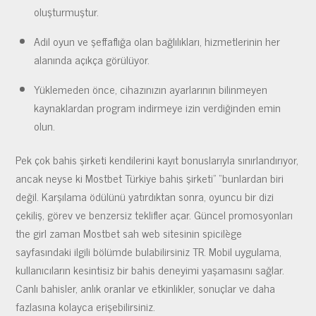
oluşturmuştur.
Adil oyun ve şeffaflığa olan bağlılıkları, hizmetlerinin her
alanında açıkça görülüyor.
Yüklemeden önce, cihazınızın ayarlarının bilinmeyen
kaynaklardan program indirmeye izin verdiğinden emin
olun.
Pek çok bahis şirketi kendilerini kayıt bonuslarıyla sınırlandırıyor,
ancak neyse ki Mostbet Türkiye bahis şirketi” “bunlardan biri
değil. Karşılama ödülünü yatırdıktan sonra, oyuncu bir dizi
çekiliş, görev ve benzersiz teklifler açar. Güncel promosyonları
the girl zaman Mostbet sah web sitesinin spicilège
sayfasındaki ilgili bölümde bulabilirsiniz TR. Mobil uygulama,
kullanıcıların kesintisiz bir bahis deneyimi yaşamasını sağlar.
Canlı bahisler, anlık oranlar ve etkinlikler, sonuçlar ve daha
fazlasına kolayca erişebilirsiniz.