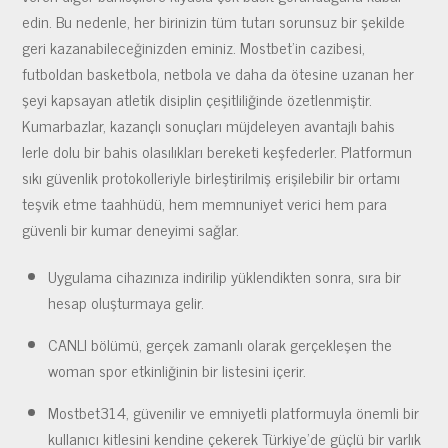
edin. Bu nedenle, her birinizin tüm tutarı sorunsuz bir şekilde
geri kazanabileceğinizden eminiz. Mostbet’in cazibesi,
futboldan basketbola, netbola ve daha da ötesine uzanan her
şeyi kapsayan atletik disiplin çeşitliliğinde özetlenmiştir.
Kumarbazlar, kazançlı sonuçları müjdeleyen avantajlı bahis
lerle dolu bir bahis olasılıkları bereketi keşfederler. Platformun
sıkı güvenlik protokolleriyle birleştirilmiş erişilebilir bir ortamı
teşvik etme taahhüdü, hem memnuniyet verici hem para
güvenli bir kumar deneyimi sağlar.
Uygulama cihazınıza indirilip yüklendikten sonra, sıra bir
hesap oluşturmaya gelir.
CANLI bölümü, gerçek zamanlı olarak gerçekleşen the
woman spor etkinliğinin bir listesini içerir.
Mostbet314, güvenilir ve emniyetli platformuyla önemli bir
kullanıcı kitlesini kendine çekerek Türkiye’de güçlü bir varlık