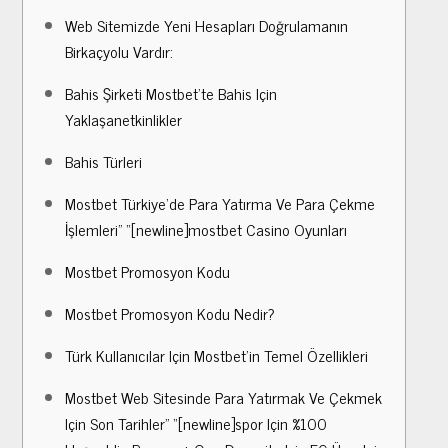
Web Sitemizde Yeni Hesapları Doğrulamanın
Birkaçyolu Vardır:
Bahis Şirketi Mostbet’te Bahis Için
Yaklaşanetkinlikler
Bahis Türleri
Mostbet Türkiye’de Para Yatırma Ve Para Çekme
İşlemleri” “[newline]mostbet Casino Oyunları
Mostbet Promosyon Kodu
Mostbet Promosyon Kodu Nedir?
Türk Kullanıcılar Için Mostbet’in Temel Özellikleri
Mostbet Web Sitesinde Para Yatırmak Ve Çekmek
Için Son Tarihler” “[newline]spor Için %100