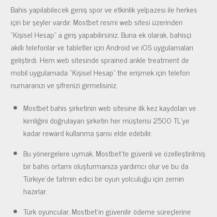
Bahis yapılabilecek geniş spor ve etkinlik yelpazesi ile herkes
için bir şeyler vardır. Mostbet resmi web sitesi üzerinden
“Kişisel Hesap” a giriş yapabilirsiniz. Buna ek olarak, bahisçi
akıllı telefonlar ve tabletler için Android ve iOS uygulamaları
geliştirdi. Hem web sitesinde sprained ankle treatment de
mobil uygulamada “Kişisel Hesap” the erişmek için telefon
numaranızı ve şifrenizi girmelisiniz.
Mostbet bahis şirketinin web sitesine ilk kez kaydolan ve
kimliğini doğrulayan şirketin her müşterisi 2500 TL’ye
kadar reward kullanma şansı elde edebilir.
Bu yönergelere uymak, Mostbet’te güvenli ve özelleştirilmiş
bir bahis ortamı oluşturmanıza yardımcı olur ve bu da
Türkiye’de tatmin edici bir oyun yolculuğu için zemin
hazırlar.
Türk oyuncular, Mostbet’in güvenilir ödeme süreçlerine