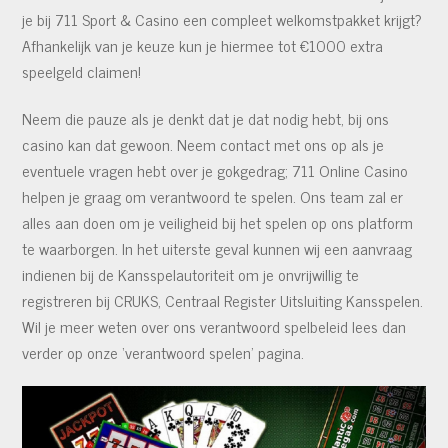
je bij 711 Sport & Casino een compleet welkomstpakket krijgt?
Afhankelijk van je keuze kun je hiermee tot €1000 extra
speelgeld claimen!
Neem die pauze als je denkt dat je dat nodig hebt, bij ons
casino kan dat gewoon. Neem contact met ons op als je
eventuele vragen hebt over je gokgedrag; 711 Online Casino
helpen je graag om verantwoord te spelen. Ons team zal er
alles aan doen om je veiligheid bij het spelen op ons platform
te waarborgen. In het uiterste geval kunnen wij een aanvraag
indienen bij de Kansspelautoriteit om je onvrijwillig te
registreren bij CRUKS, Centraal Register Uitsluiting Kansspelen.
Wil je meer weten over ons verantwoord spelbeleid lees dan
verder op onze ‘verantwoord spelen’ pagina.