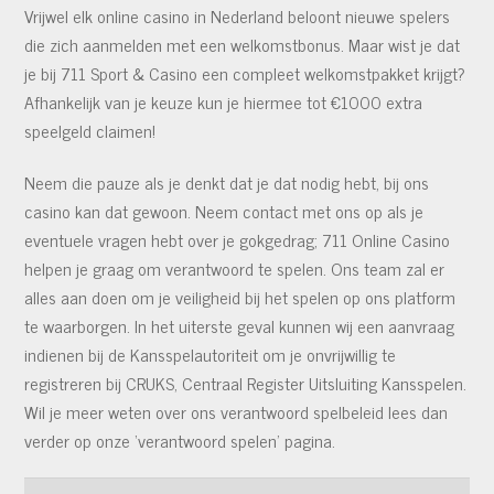
Vrijwel elk online casino in Nederland beloont nieuwe spelers
die zich aanmelden met een welkomstbonus. Maar wist je dat
je bij 711 Sport & Casino een compleet welkomstpakket krijgt?
Afhankelijk van je keuze kun je hiermee tot €1000 extra
speelgeld claimen!
Neem die pauze als je denkt dat je dat nodig hebt, bij ons
casino kan dat gewoon. Neem contact met ons op als je
eventuele vragen hebt over je gokgedrag; 711 Online Casino
helpen je graag om verantwoord te spelen. Ons team zal er
alles aan doen om je veiligheid bij het spelen op ons platform
te waarborgen. In het uiterste geval kunnen wij een aanvraag
indienen bij de Kansspelautoriteit om je onvrijwillig te
registreren bij CRUKS, Centraal Register Uitsluiting Kansspelen.
Wil je meer weten over ons verantwoord spelbeleid lees dan
verder op onze ‘verantwoord spelen’ pagina.