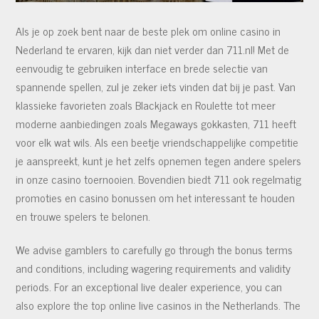
Als je op zoek bent naar de beste plek om online casino in
Nederland te ervaren, kijk dan niet verder dan 711.nl! Met de
eenvoudig te gebruiken interface en brede selectie van
spannende spellen, zul je zeker iets vinden dat bij je past. Van
klassieke favorieten zoals Blackjack en Roulette tot meer
moderne aanbiedingen zoals Megaways gokkasten, 711 heeft
voor elk wat wils. Als een beetje vriendschappelijke competitie
je aanspreekt, kunt je het zelfs opnemen tegen andere spelers
in onze casino toernooien. Bovendien biedt 711 ook regelmatig
promoties en casino bonussen om het interessant te houden
en trouwe spelers te belonen.
We advise gamblers to carefully go through the bonus terms
and conditions, including wagering requirements and validity
periods. For an exceptional live dealer experience, you can
also explore the top online live casinos in the Netherlands. The