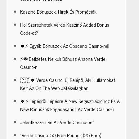
Kaszinó Bónuszok, Hírek És Promóciók
Hol Szerezhetek Verde Kaszinó Added Bonus
Code-ot?
🍀⚡️ Egyéb Bónuszok Az Obsceno Casino-nél
⚡️☘️ Befizetés Nélküli Bónusz Arizona Verde
Casino-n
🇵🇹🍀 Verde Casino: Új Belépő, Aki Hullámokat
Kelt Az On The Web Játékvilágban
🍀⚡️ Lépésről Lépésre A New Regisztrációhoz És A
New Bónuszok Fogadásához Az Verde Casino-n
Jelentkezzen Be Az Verde Casino-be”
“Verde Casino: 50 Free Rounds (25 Euro)