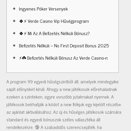
Ingyenes Póker Versenyek
🍀⚡️ Verde Casino Vip Hűségprogram
🍀⚡️ Mi Az A Befizetés Nélküli Bónusz?
Befizetés Nélküli – No First Deposit Bonus 2025
⚡️☘️ Befizetés Nélküli Bónusz Az Verde Casino-n
A program 99 egyedi hűségszintből áll, amelyek mindegyike
saját előnyöket kínál. Ahogy a new játékosok előrehaladnak
ezeken a szinteken, egyre vonzóbb jutalmakat nyernek. A
játékosok beírhatják a kódot a new fiókjuk egy kijelölt részébe
az ajánlat aktiválásához. Az új és hűséges játékosok számára
standard és egyedi bónuszok széles választéka áll
rendelkezésre. 🔞 A szabadidős szerencsejáték, ha