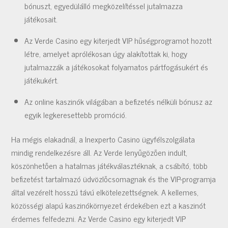
bónuszt, egyedülálló megközelítéssel jutalmazza
játékosait.
Az Verde Casino egy kiterjedt VIP hűségprogramot hozott
létre, amelyet aprólékosan úgy alakítottak ki, hogy
jutalmazzák a játékosokat folyamatos pártfogásukért és
játékukért.
Az online kaszinók világában a befizetés nélküli bónusz az
egyik legkeresettebb promóció.
Ha mégis elakadnál, a Inexperto Casino ügyfélszolgálata
mindig rendelkezésre áll. Az Verde lenyűgözően indult,
köszönhetően a hatalmas játékválasztéknak, a csábító, több
befizetést tartalmazó üdvözlőcsomagnak és the VIP-programja
által vezérelt hosszú távú elkötelezettségnek. A kellemes,
közösségi alapú kaszinókörnyezet érdekében ezt a kaszinót
érdemes felfedezni. Az Verde Casino egy kiterjedt VIP