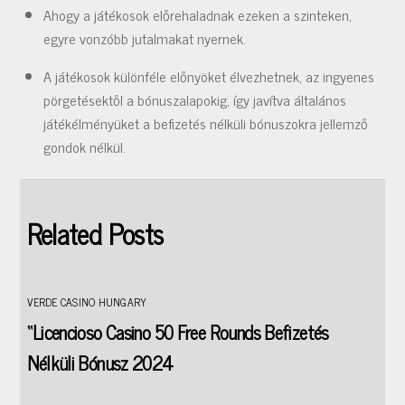
Ahogy a játékosok előrehaladnak ezeken a szinteken,
egyre vonzóbb jutalmakat nyernek.
A játékosok különféle előnyöket élvezhetnek, az ingyenes
pörgetésektől a bónuszalapokig, így javítva általános
játékélményüket a befizetés nélküli bónuszokra jellemző
gondok nélkül.
Related Posts
VERDE CASINO HUNGARY
“Licencioso Casino 50 Free Rounds Befizetés
Nélküli Bónusz 2024