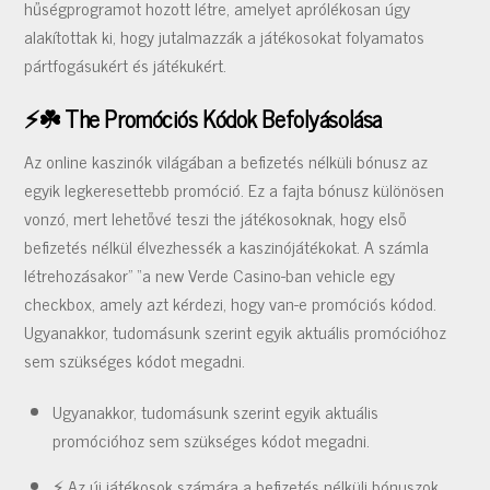
hűségprogramot hozott létre, amelyet aprólékosan úgy
alakítottak ki, hogy jutalmazzák a játékosokat folyamatos
pártfogásukért és játékukért.
⚡️☘️ The Promóciós Kódok Befolyásolása
Az online kaszinók világában a befizetés nélküli bónusz az
egyik legkeresettebb promóció. Ez a fajta bónusz különösen
vonzó, mert lehetővé teszi the játékosoknak, hogy első
befizetés nélkül élvezhessék a kaszinójátékokat. A számla
létrehozásakor” “a new Verde Casino-ban vehicle egy
checkbox, amely azt kérdezi, hogy van-e promóciós kódod.
Ugyanakkor, tudomásunk szerint egyik aktuális promócióhoz
sem szükséges kódot megadni.
Ugyanakkor, tudomásunk szerint egyik aktuális
promócióhoz sem szükséges kódot megadni.
⚡️ Az új játékosok számára a befizetés nélküli bónuszok