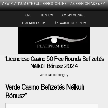
Skip
VIEW PLATINUM EYE FULL SERIES ONLINE – AS SEEN ON A&E’s FYI,
to
content
HOME
THE SHOW
COVID-19 MESSAGE
PLATINUM EYE ON…
WATCH ONLINE NOW
“Licencioso Casino 50 Free Rounds Befizetés
Nélküli Bónusz 2024
verde casino hungary
Verde Casino Befizetés Nélküli
Bónusz”