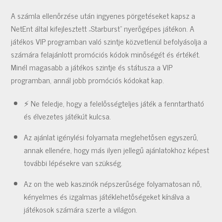
A számla ellenőrzése után ingyenes pörgetéseket kapsz a
NetEnt által kifejlesztett „Starburst” nyerőgépes játékon. A
játékos VIP programban való szintje közvetlenül befolyásolja a
számára felajánlott promóciós kódok minőségét és értékét.
Minél magasabb a játékos szintje és státusza a VIP
programban, annál jobb promóciós kódokat kap.
⚡️ Ne feledje, hogy a felelősségteljes játék a fenntartható
és élvezetes játékút kulcsa.
Az ajánlat igénylési folyamata meglehetősen egyszerű,
annak ellenére, hogy más ilyen jellegű ajánlatokhoz képest
további lépésekre van szükség.
Az on the web kaszinók népszerűsége folyamatosan nő,
kényelmes és izgalmas játéklehetőségeket kínálva a
játékosok számára szerte a világon.