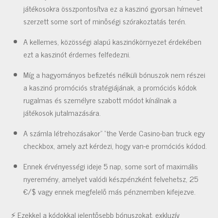
játékosokra összpontosítva ez a kaszinó gyorsan hírnevet
szerzett some sort of minőségi szórakoztatás terén.
A kellemes, közösségi alapú kaszinókörnyezet érdekében
ezt a kaszinót érdemes felfedezni.
Míg a hagyományos befizetés nélküli bónuszok nem részei
a kaszinó promóciós stratégiájának, a promóciós kódok
rugalmas és személyre szabott módot kínálnak a
játékosok jutalmazására.
A számla létrehozásakor” “the Verde Casino-ban truck egy
checkbox, amely azt kérdezi, hogy van-e promóciós kódod.
Ennek érvényességi ideje 5 nap, some sort of maximális
nyeremény, amelyet valódi készpénzként felvehetsz, 25
€/$ vagy ennek megfelelő más pénznemben kifejezve.
⚡️ Ezekkel a kódokkal jelentősebb bónuszokat, exkluzív