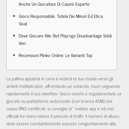
Anche Un Giocatore Di Casinò Esperto
Gioco Responsabile, Tutela Dei Minori Ed Etica
Sisal
Dove Giocare Alle Slot Play’ngo Disadvantage Soldi
Veri
Recensioni Plinko Online: Le Varianti Top
La pallina apparirà in cima e inizierà la tua strada verso gli
ambiti moltiplicatori, affrontando un ostacolo, mum seguendo
rapidamente il suo obiettivo. Gioco onesto e regolamentato se
giocato su piattaforme autorizzate (con licenza ADM) che
usano RNG certificati; si consiglia di” “evitare app e siti non
ufficiali for every ridurre il pericolo di truffe. Il numero di abuso
deve essere constantemente esposto congiuntamente alla