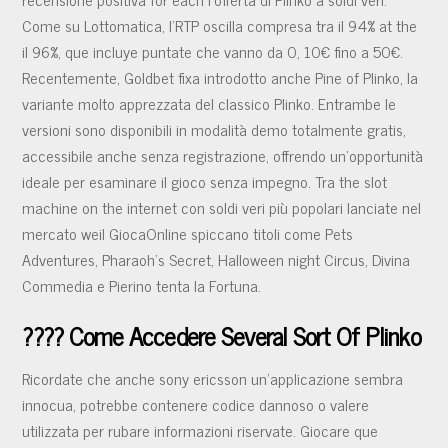
Come su Lottomatica, l’RTP oscilla compresa tra il 94% at the
il 96%, que incluye puntate che vanno da 0, 10€ fino a 50€.
Recentemente, Goldbet fixa introdotto anche Pine of Plinko, la
variante molto apprezzata del classico Plinko. Entrambe le
versioni sono disponibili in modalità demo totalmente gratis,
accessibile anche senza registrazione, offrendo un’opportunità
ideale per esaminare il gioco senza impegno. Tra the slot
machine on the internet con soldi veri più popolari lanciate nel
mercato weil GiocaOnline spiccano titoli come Pets
Adventures, Pharaoh’s Secret, Halloween night Circus, Divina
Commedia e Pierino tenta la Fortuna.
???? Come Accedere Several Sort Of Plinko
Ricordate che anche sony ericsson un’applicazione sembra
innocua, potrebbe contenere codice dannoso o valere
utilizzata per rubare informazioni riservate. Giocare que