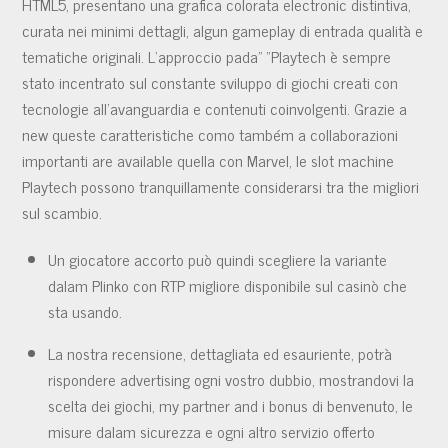
HTML5, presentano una grafica colorata electronic distintiva,
curata nei minimi dettagli, algun gameplay di entrada qualità e
tematiche originali. L’approccio pada” “Playtech è sempre
stato incentrato sul constante sviluppo di giochi creati con
tecnologie all’avanguardia e contenuti coinvolgenti. Grazie a
new queste caratteristiche como também a collaborazioni
importanti are available quella con Marvel, le slot machine
Playtech possono tranquillamente considerarsi tra the migliori
sul scambio.
Un giocatore accorto può quindi scegliere la variante
dalam Plinko con RTP migliore disponibile sul casinò che
sta usando.
La nostra recensione, dettagliata ed esauriente, potrà
rispondere advertising ogni vostro dubbio, mostrandovi la
scelta dei giochi, my partner and i bonus di benvenuto, le
misure dalam sicurezza e ogni altro servizio offerto