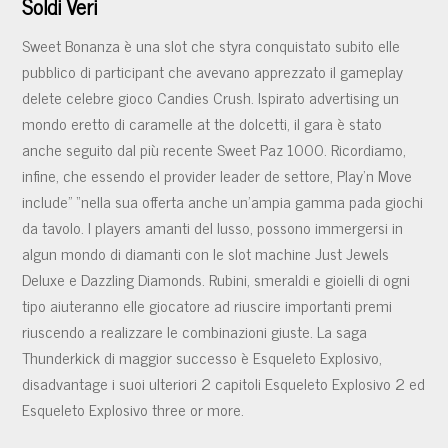
Soldi Veri
Sweet Bonanza è una slot che styra conquistato subito elle
pubblico di participant che avevano apprezzato il gameplay
delete celebre gioco Candies Crush. Ispirato advertising un
mondo eretto di caramelle at the dolcetti, il gara è stato
anche seguito dal più recente Sweet Paz 1000. Ricordiamo,
infine, che essendo el provider leader de settore, Play’n Move
include” “nella sua offerta anche un’ampia gamma pada giochi
da tavolo. I players amanti del lusso, possono immergersi in
algun mondo di diamanti con le slot machine Just Jewels
Deluxe e Dazzling Diamonds. Rubini, smeraldi e gioielli di ogni
tipo aiuteranno elle giocatore ad riuscire importanti premi
riuscendo a realizzare le combinazioni giuste. La saga
Thunderkick di maggior successo è Esqueleto Explosivo,
disadvantage i suoi ulteriori 2 capitoli Esqueleto Explosivo 2 ed
Esqueleto Explosivo three or more.