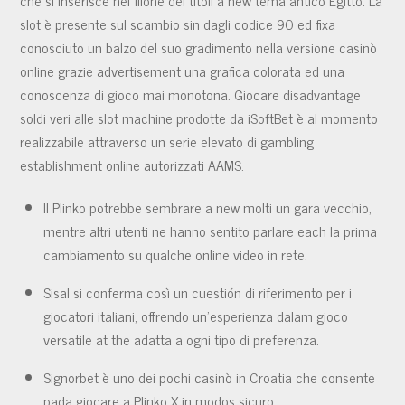
slot è presente sul scambio sin dagli codice 90 ed fixa
conosciuto un balzo del suo gradimento nella versione casinò
online grazie advertisement una grafica colorata ed una
conoscenza di gioco mai monotona. Giocare disadvantage
soldi veri alle slot machine prodotte da iSoftBet è al momento
realizzabile attraverso un serie elevato di gambling
establishment online autorizzati AAMS.
Il Plinko potrebbe sembrare a new molti un gara vecchio,
mentre altri utenti ne hanno sentito parlare each la prima
cambiamento su qualche online video in rete.
Sisal si conferma così un cuestión di riferimento per i
giocatori italiani, offrendo un’esperienza dalam gioco
versatile at the adatta a ogni tipo di preferenza.
Signorbet è uno dei pochi casinò in Croatia che consente
pada giocare a Plinko X in modos sicuro.