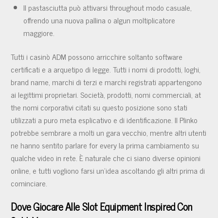
Il pastasciutta può attivarsi throughout modo casuale,
offrendo una nuova pallina o algun moltiplicatore
maggiore.
Tutti i casinò ADM possono arricchire soltanto software
certificati e a arquetipo di legge. Tutti i nomi di prodotti, loghi,
brand name, marchi di terzi e marchi registrati appartengono
ai legittimi proprietari. Società, prodotti, nomi commerciali, at
the nomi corporativi citati su questo posizione sono stati
utilizzati a puro meta esplicativo e di identificazione. Il Plinko
potrebbe sembrare a molti un gara vecchio, mentre altri utenti
ne hanno sentito parlare for every la prima cambiamento su
qualche video in rete. È naturale che ci siano diverse opinioni
online, e tutti vogliono farsi un’idea ascoltando gli altri prima di
cominciare.
Dove Giocare Alle Slot Equipment Inspired Con