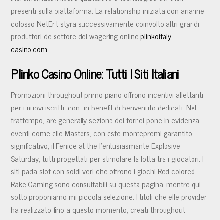
presenti sulla piattaforma. La relationship iniziata con arianne
colosso NetEnt styra successivamente coinvolto altri grandi
produttori de settore del wagering online
plinkoitaly-
casino.com
.
Plinko Casino Online: Tutti I Siti Italiani
Promozioni throughout primo piano offrono incentivi allettanti
per i nuovi iscritti, con un benefit di benvenuto dedicati. Nel
frattempo, are generally sezione dei tornei pone in evidenza
eventi come elle Masters, con este montepremi garantito
significativo, il Fenice at the l’entusiasmante Explosive
Saturday, tutti progettati per stimolare la lotta tra i giocatori. I
siti pada slot con soldi veri che offrono i giochi Red-colored
Rake Gaming sono consultabili su questa pagina, mentre qui
sotto proponiamo mi piccola selezione. I titoli che elle provider
ha realizzato fino a questo momento, creati throughout