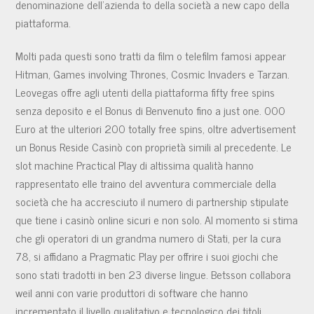
denominazione dell’azienda to della società a new capo della
piattaforma.
Molti pada questi sono tratti da film o telefilm famosi appear
Hitman, Games involving Thrones, Cosmic Invaders e Tarzan.
Leovegas offre agli utenti della piattaforma fifty free spins
senza deposito e el Bonus di Benvenuto fino a just one. 000
Euro at the ulteriori 200 totally free spins, oltre advertisement
un Bonus Reside Casinò con proprietà simili al precedente. Le
slot machine Practical Play di altissima qualità hanno
rappresentato elle traino del avventura commerciale della
società che ha accresciuto il numero di partnership stipulate
que tiene i casinò online sicuri e non solo. Al momento si stima
che gli operatori di un grandma numero di Stati, per la cura
78, si affidano a Pragmatic Play per offrire i suoi giochi che
sono stati tradotti in ben 23 diverse lingue. Betsson collabora
weil anni con varie produttori di software che hanno
incrementato il livello qualitativo e tecnologico dei titoli