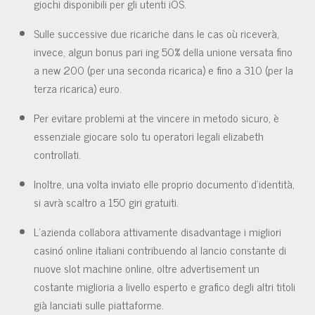
giochi disponibili per gli utenti iOS​​.
Sulle successive due ricariche dans le cas où riceverà,
invece, algun bonus pari ing 50% della unione versata fino
a new 200 (per una seconda ricarica) e fino a 310 (per la
terza ricarica) euro.
Per evitare problemi at the vincere in metodo sicuro, è
essenziale giocare solo tu operatori legali elizabeth
controllati.
Inoltre, una volta inviato elle proprio documento d’identità,
si avrà scaltro a 150 giri gratuiti.
L’azienda collabora attivamente disadvantage i migliori
casinó online italiani contribuendo al lancio constante di
nuove slot machine online, oltre advertisement un
costante miglioria a livello esperto e grafico degli altri titoli
già lanciati sulle piattaforme.