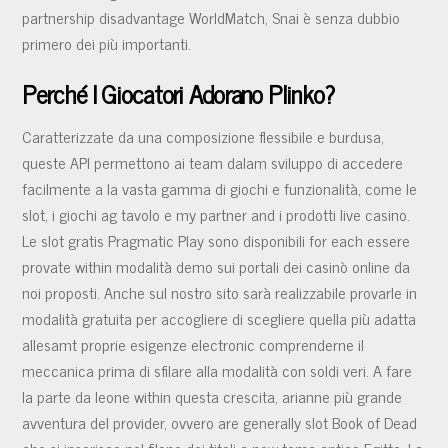
partnership disadvantage WorldMatch, Snai è senza dubbio
primero dei più importanti.
Perché I Giocatori Adorano Plinko?
Caratterizzate da una composizione flessibile e burdusa,
queste API permettono ai team dalam sviluppo di accedere
facilmente a la vasta gamma di giochi e funzionalità, come le
slot, i giochi ag tavolo e my partner and i prodotti live casino.
Le slot gratis Pragmatic Play sono disponibili for each essere
provate within modalità demo sui portali dei casinò online da
noi proposti. Anche sul nostro sito sarà realizzabile provarle in
modalità gratuita per accogliere di scegliere quella più adatta
allesamt proprie esigenze electronic comprenderne il
meccanica prima di sfilare alla modalità con soldi veri. A fare
la parte da leone within questa crescita, arianne più grande
avventura del provider, ovvero are generally slot Book of Dead
che si inserisce nel filone dei titoli a new tema antico Egitto. La