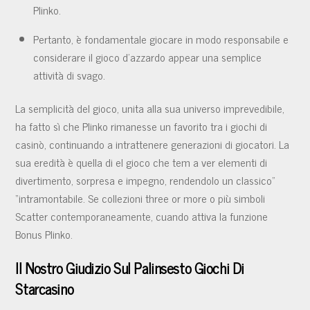
Plinko.
Pertanto, è fondamentale giocare in modo responsabile e
considerare il gioco d’azzardo appear una semplice
attività di svago.
La semplicità del gioco, unita alla sua universo imprevedibile,
ha fatto sì che Plinko rimanesse un favorito tra i giochi di
casinò, continuando a intrattenere generazioni di giocatori. La
sua eredità è quella di el gioco che tem a ver elementi di
divertimento, sorpresa e impegno, rendendolo un classico”
“intramontabile. Se collezioni three or more o più simboli
Scatter contemporaneamente, cuando attiva la funzione
Bonus Plinko.
Il Nostro Giudizio Sul Palinsesto Giochi Di
Starcasino