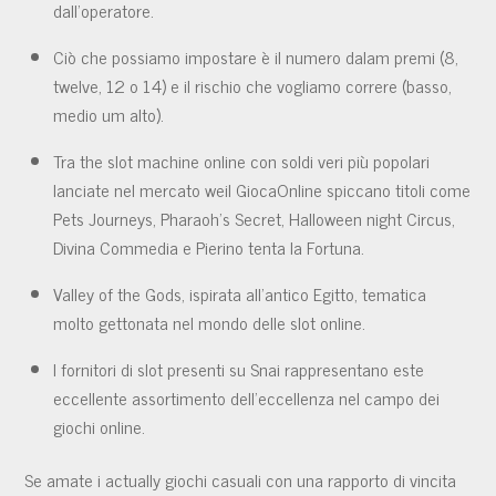
dall’operatore.
Ciò che possiamo impostare è il numero dalam premi (8,
twelve, 12 o 14) e il rischio che vogliamo correre (basso,
medio um alto).
Tra the slot machine online con soldi veri più popolari
lanciate nel mercato weil GiocaOnline spiccano titoli come
Pets Journeys, Pharaoh’s Secret, Halloween night Circus,
Divina Commedia e Pierino tenta la Fortuna.
Valley of the Gods, ispirata all’antico Egitto, tematica
molto gettonata nel mondo delle slot online.
I fornitori di slot presenti su Snai rappresentano este
eccellente assortimento dell’eccellenza nel campo dei
giochi online.
Se amate i actually giochi casuali con una rapporto di vincita