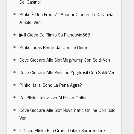
Del Casinò!
Plinko È Una Frode?” “Appear Giocare In Garanzia
A Soldi Veri
▶ Il Gioco De Plinko Su Planetwin365
Plinko Tidak Bermodal Con Le Demo
Dove Giocare Alle Slot Mag/wmg Con Soldi Veri
Dove Giocare Alle Position Yggdrasil Con Soldi Veri
Plinko Italia: Bono La Pena Agire?
Dal Plinko Televisivo Al Plinko Online
Dove Giocare Alle Slot Novomatic Online Con Soldi
Veri
Il Gioco Plinko È In Grado Dalam Sorprendere